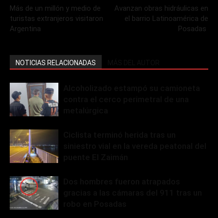
Más de un millón y medio de
Avanzan obras hidráulicas en
turistas extranjeros visitaron
el barrio Latinoamérica de
Argentina
Posadas
NOTICIAS RELACIONADAS
MÁS DEL AUTOR
Alcoholizado estampó su camioneta
contra el cerco perimetral de una
metalúrgica
Ciclista terminó herida tras un
siniestro vial en la vereda peatonal del
puente El Zaimán
Dos hombres fueron atrapados
gracias a las cámaras del 911 tras un
robo en Posadas