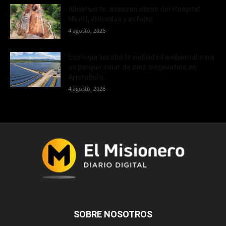
Almafuerte: avanzan obras del Hospital
Nivel I, viviendas y asfalto
4 agosto, 2026
Ecología aprobó la viabilidad ambiental para
un parque solar de diez megavatios en
Aristóbulo...
4 agosto, 2026
SOBRE NOSOTROS