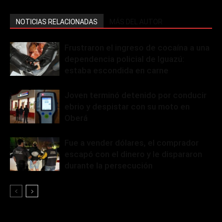
NOTICIAS RELACIONADAS
MÁS DEL AUTOR
Frustraron el ingreso de cocaína a una
dependencia policial de Iguazú:
estaba escondida en carne
Joven terminó detenido por conducir
ebrio y despistar con su moto en
Oberá
Fue a vender dólares, el comprador
escapó con el dinero y le dispararon
durante la persecución