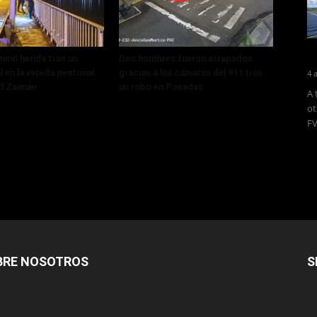
minó herida tras un
Dos hombres fueron atrapados
al en la vereda peatonal
gracias a las cámaras del 911 tras
4 
El Zaimán
un robo en Posadas
A 
ot
FV
BRE NOSOTROS
S