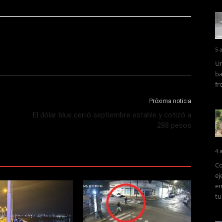
5 
Un
ba
fr
Próxima noticia
El dólar blue cerró septiembre estable y cotizó a
288 pesos
4 
Co
ej
em
tu