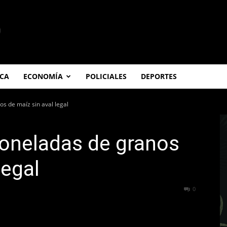
ICA
ECONOMÍA
POLICIALES
DEPORTES
s de maíz sin aval legal
toneladas de granos
legal
289
0