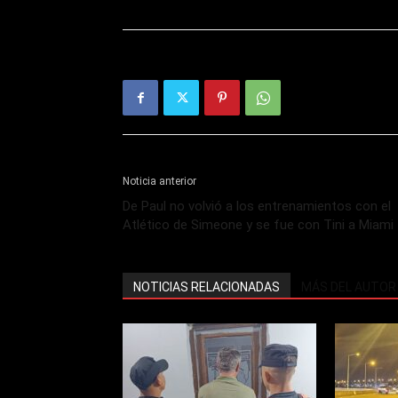
Noticia anterior
De Paul no volvió a los entrenamientos con el
Atlético de Simeone y se fue con Tini a Miami
NOTICIAS RELACIONADAS
MÁS DEL AUTOR