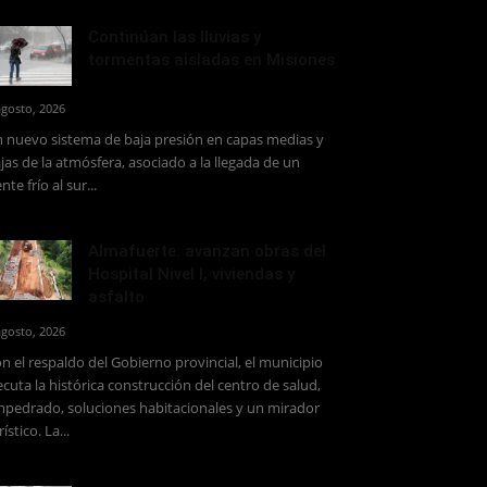
Continúan las lluvias y
tormentas aisladas en Misiones
agosto, 2026
 nuevo sistema de baja presión en capas medias y
jas de la atmósfera, asociado a la llegada de un
ente frío al sur...
Almafuerte: avanzan obras del
Hospital Nivel I, viviendas y
asfalto
agosto, 2026
n el respaldo del Gobierno provincial, el municipio
ecuta la histórica construcción del centro de salud,
pedrado, soluciones habitacionales y un mirador
rístico. La...