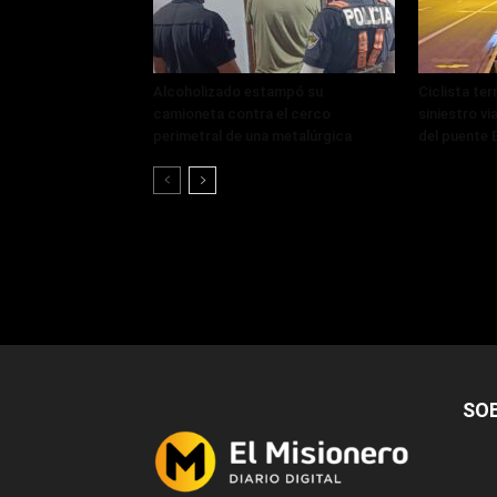
Alcoholizado estampó su
Ciclista ter
camioneta contra el cerco
siniestro vi
perimetral de una metalúrgica
del puente 
SO