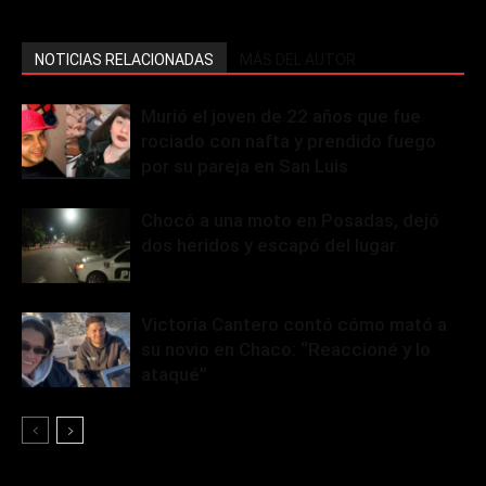
NOTICIAS RELACIONADAS
MÁS DEL AUTOR
Murió el joven de 22 años que fue
rociado con nafta y prendido fuego
por su pareja en San Luis
Chocó a una moto en Posadas, dejó
dos heridos y escapó del lugar.
Victoria Cantero contó cómo mató a
su novio en Chaco: “Reaccioné y lo
ataqué”