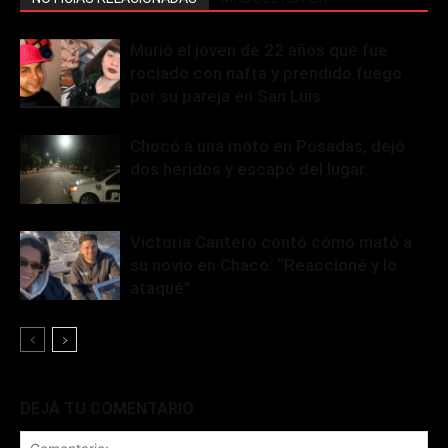
Murió el joven de 22 años que fue
rociado con nafta y prendido fuego
por su pareja en San Luis
Chocó a una moto en Posadas, dejó
dos heridos y escapó del lugar.
Victoria Cantero contó cómo mató a
su novio en Chaco: “Reaccioné y lo
ataqué”
DEJÁ TU COMENTARIO