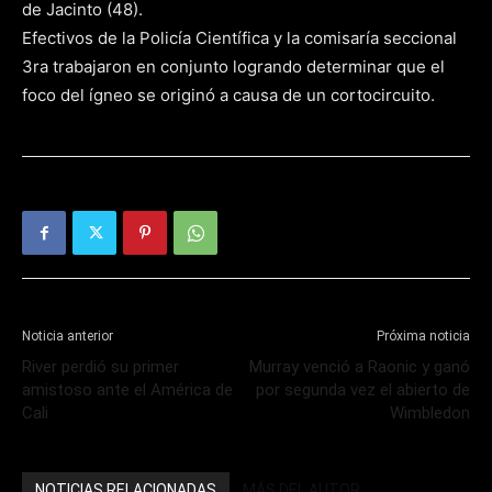
de Jacinto (48).
Efectivos de la Policía Científica y la comisaría seccional
3ra trabajaron en conjunto logrando determinar que el
foco del ígneo se originó a causa de un cortocircuito.
Noticia anterior
Próxima noticia
River perdió su primer
Murray venció a Raonic y ganó
amistoso ante el América de
por segunda vez el abierto de
Cali
Wimbledon
NOTICIAS RELACIONADAS
MÁS DEL AUTOR