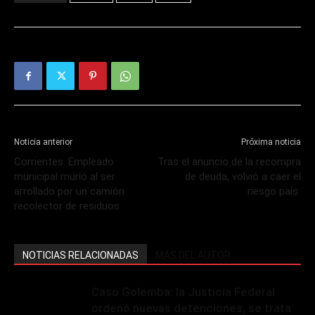
Noticia anterior
Próxima noticia
Corrientes: Empleado
Tras el anuncio de la recompra
municipal murió al ser
de deuda, volvió a caer el
arrollado por un camión
riesgo país
recolector de residuos
NOTICIAS RELACIONADAS
MÁS DEL AUTOR
Caso Golemba: la Justicia Federal
ordenó nuevas detenciones, se trata