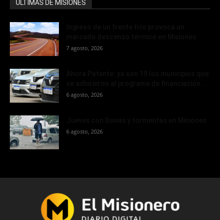
ÚLTIMAS DE MISIONES
Ingreso de un frente frío provoca un
marcado descenso térmico en Misiones
7 agosto, 2026
Ahora Patente: ya son 19 los municipios que
se adhirieron al programa de financiación...
6 agosto, 2026
Jueves con lluvias y tormentas en Misiones
6 agosto, 2026