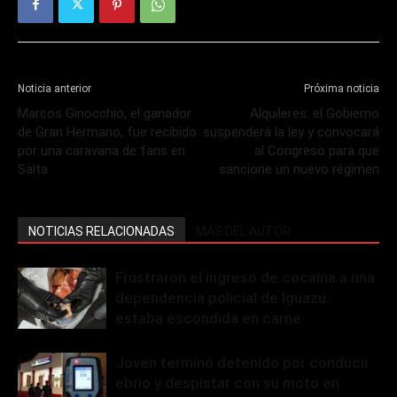
Noticia anterior
Próxima noticia
Marcos Ginocchio, el ganador
Alquileres: el Gobierno
de Gran Hermano, fue recibido
suspenderá la ley y convocará
por una caravana de fans en
al Congreso para que
Salta
sancione un nuevo régimen
NOTICIAS RELACIONADAS
MÁS DEL AUTOR
Frustraron el ingreso de cocaína a una
dependencia policial de Iguazú:
estaba escondida en carne
Joven terminó detenido por conducir
ebrio y despistar con su moto en