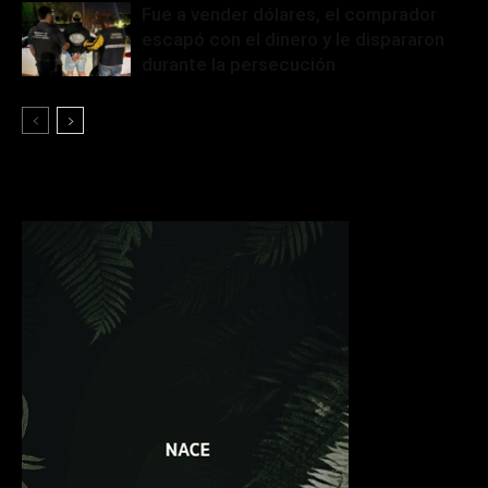
Fue a vender dólares, el comprador
escapó con el dinero y le dispararon
durante la persecución