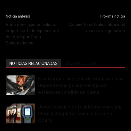
Noticia anterior
Próxima noticia
Boca consiguió un valioso
Ambiente estable, nubosidad
empate ante Independiente
variable y algo cálido
del Valle por Copa
Sudamericana
NOTICIAS RELACIONADAS
MÁS DEL AUTOR
Frustraron el ingreso de cocaína a una
dependencia policial de Iguazú:
estaba escondida en carne
Joven terminó detenido por conducir
ebrio y despistar con su moto en
Oberá