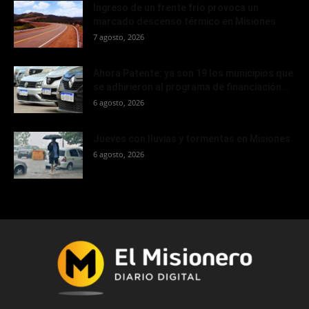
Ingreso de un frente frío provoca un
marcado descenso térmico en Misiones
7 agosto, 2026
Ahora Patente: ya son 19 los municipios que
se adhirieron al programa de financiación...
6 agosto, 2026
Jueves con lluvias y tormentas en Misiones
6 agosto, 2026