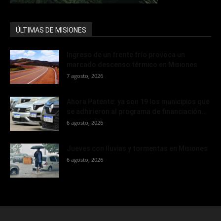
ÚLTIMAS DE MISIONES
Ingreso de un frente frío provoca un
marcado descenso térmico en Misiones
7 agosto, 2026
Ahora Patente: ya son 19 los municipios que
se adhirieron al programa de financiación...
6 agosto, 2026
Jueves con lluvias y tormentas en Misiones
6 agosto, 2026