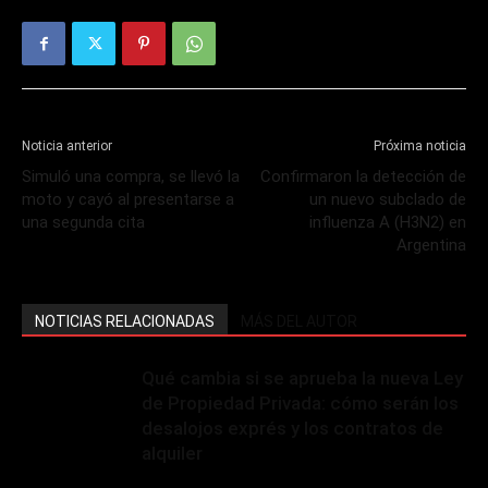
Noticia anterior
Próxima noticia
Simuló una compra, se llevó la
Confirmaron la detección de
moto y cayó al presentarse a
un nuevo subclado de
una segunda cita
influenza A (H3N2) en
Argentina
NOTICIAS RELACIONADAS
MÁS DEL AUTOR
Qué cambia si se aprueba la nueva Ley
de Propiedad Privada: cómo serán los
desalojos exprés y los contratos de
alquiler