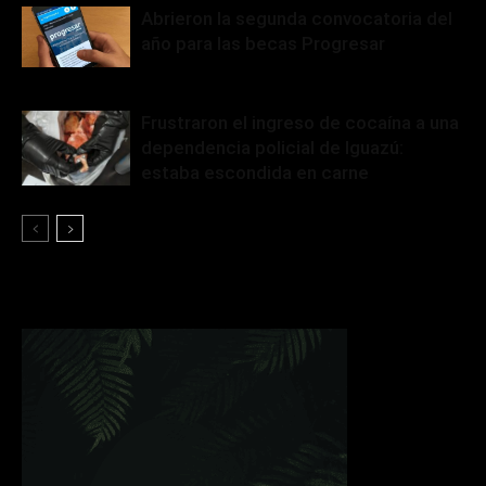
Abrieron la segunda convocatoria del
año para las becas Progresar
Frustraron el ingreso de cocaína a una
dependencia policial de Iguazú:
estaba escondida en carne