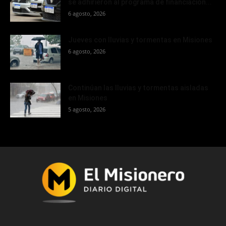
se adhirieron al programa de financiación...
6 agosto, 2026
Jueves con lluvias y tormentas en Misiones
6 agosto, 2026
Continúan las lluvias y tormentas aisladas
en Misiones
5 agosto, 2026