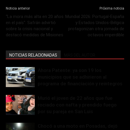
Noticia anterior
Próxima noticia
“La mora más alta en 20 años
Mundial 2026: Portugal-España
en el país”: Safrán advirtió
y Estados Unidos-Bélgica
sobre la crisis nacional y
protagonizan otra jornada de
destacó medidas de Misiones
octavos imperdible
NOTICIAS RELACIONADAS
MÁS DEL AUTOR
Ahora Patente: ya son 19 los
municipios que se adhirieron al
programa de financiación y reintegros
Murió el joven de 22 años que fue
rociado con nafta y prendido fuego
por su pareja en San Luis
Chocó a una moto en Posadas, dejó