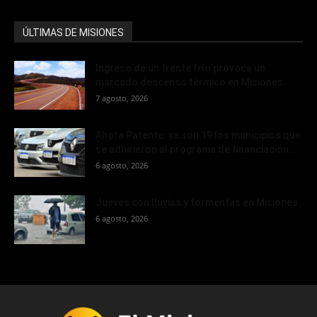
ÚLTIMAS DE MISIONES
Ingreso de un frente frío provoca un
marcado descenso térmico en Misiones
7 agosto, 2026
Ahora Patente: ya son 19 los municipios que
se adhirieron al programa de financiación...
6 agosto, 2026
Jueves con lluvias y tormentas en Misiones
6 agosto, 2026