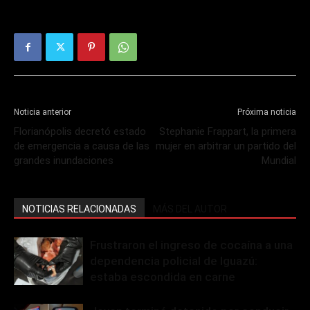
Noticia anterior
Próxima noticia
Florianópolis decretó estado
Stephanie Frappart, la primera
de emergencia a causa de las
mujer en arbitrar un partido del
grandes inundaciones
Mundial
NOTICIAS RELACIONADAS
MÁS DEL AUTOR
Frustraron el ingreso de cocaína a una
dependencia policial de Iguazú:
estaba escondida en carne