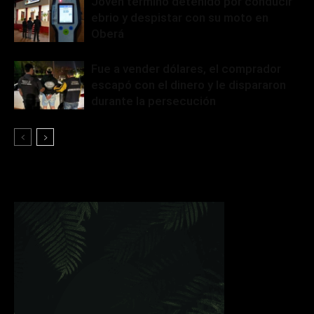
Joven terminó detenido por conducir
ebrio y despistar con su moto en
Oberá
Fue a vender dólares, el comprador
escapó con el dinero y le dispararon
durante la persecución