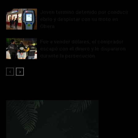
Joven terminó detenido por conducir
ebrio y despistar con su moto en
Oberá
Fue a vender dólares, el comprador
escapó con el dinero y le dispararon
durante la persecución