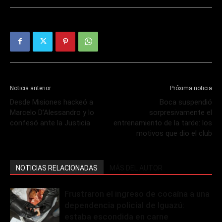
Noticia anterior
Próxima noticia
Desde Misiones hackeó a
Boca suspendió
Marcelo D’Alessandro y lo
sorpresivamente el
confesó ante la Justicia
entrenamiento de la tarde: los
motivos que dio el club
NOTICIAS RELACIONADAS
MÁS DEL AUTOR
Frustraron el ingreso de cocaína a una
dependencia policial de Iguazú:
estaba escondida en carne