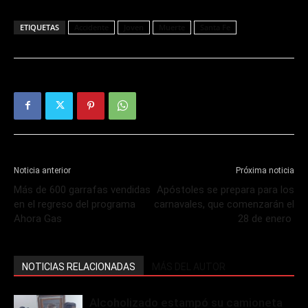
ETIQUETAS
Accidente
Joven
Muerte
Santa Fe
Noticia anterior
Próxima noticia
Más de 600 garrafas vendidas
Apóstoles se prepara para los
en el regreso del programa
carnavales, que comenzarán el
Ahora Gas
28 de enero
NOTICIAS RELACIONADAS
MÁS DEL AUTOR
Alcoholizado estampó su camioneta