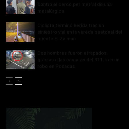
contra el cerco perimetral de una
metalúrgica
Ciclista terminó herida tras un
siniestro vial en la vereda peatonal del
puente El Zaimán
Dos hombres fueron atrapados
gracias a las cámaras del 911 tras un
robo en Posadas