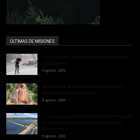
ÚLTIMAS DE MISIONES
Continúan las lluvias y tormentas aisladas
en Misiones
5 agosto, 2026
Almafuerte: avanzan obras del Hospital
Nivel I, viviendas y asfalto
4 agosto, 2026
Ecología aprobó la viabilidad ambiental para
un parque solar de diez megavatios en
Aristóbulo...
4 agosto, 2026