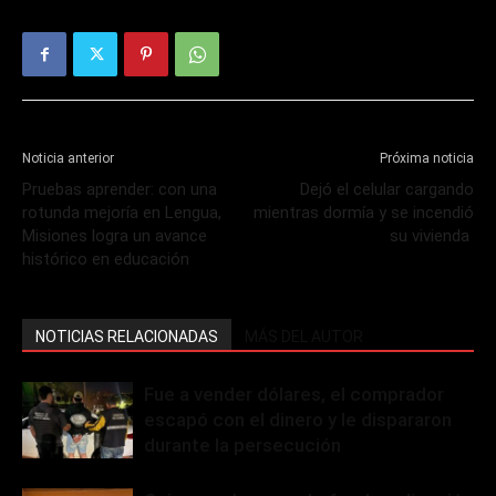
Noticia anterior
Próxima noticia
Pruebas aprender: con una
Dejó el celular cargando
rotunda mejoría en Lengua,
mientras dormía y se incendió
Misiones logra un avance
su vivienda
histórico en educación
NOTICIAS RELACIONADAS
MÁS DEL AUTOR
Fue a vender dólares, el comprador
escapó con el dinero y le dispararon
durante la persecución