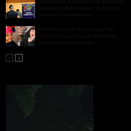
Quiso ayudar a un chofer de aplicación
para que pudiera trabajar, le dio dos
celulares y desapareció
Murió el joven de 22 años que fue
rociado con nafta y prendido fuego
por su pareja en San Luis