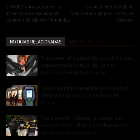
El INDEC dará a conocer la
La selección Sub 20 de
inflación más elevada del
Mascherano ganó el trofeo de
gobierno de Alberto Fernández
L’Alcudia
NOTICIAS RELACIONADAS
MÁS DEL AUTOR
Frustraron el ingreso de cocaína a una
dependencia policial de Iguazú:
estaba escondida en carne
Joven terminó detenido por conducir
ebrio y despistar con su moto en
Oberá
Fue a vender dólares, el comprador
escapó con el dinero y le dispararon
durante la persecución