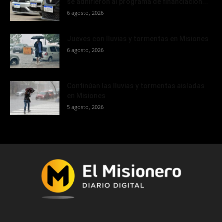
se adhirieron al programa de financiación...
6 agosto, 2026
Jueves con lluvias y tormentas en Misiones
6 agosto, 2026
Continúan las lluvias y tormentas aisladas
en Misiones
5 agosto, 2026