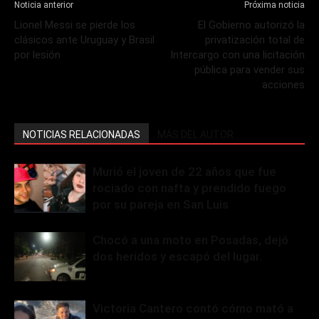
Noticia anterior
Próxima noticia
Lionel Messi se pierde los
El Gobierno autorizó la
clásicos ante Uruguay y Brasil
privatización total de
por lesión
Intercargo con una licitación
pública para vender sus
acciones
NOTICIAS RELACIONADAS
MÁS DEL AUTOR
Murió el joven de 22 años que fue
rociado con nafta y prendido fuego
por su pareja en San Luis
Chocó a una moto en Posadas, dejó
dos heridos y escapó del lugar.
Victoria Cantero contó cómo mató a