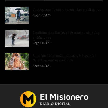
Jueves con lluvias y tormentas en Misiones
6 agosto, 2026
Continúan las lluvias y tormentas aisladas
en Misiones
5 agosto, 2026
Almafuerte: avanzan obras del Hospital
Nivel I, viviendas y asfalto
4 agosto, 2026