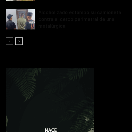
Alcoholizado estampó su camioneta
contra el cerco perimetral de una
metalúrgica