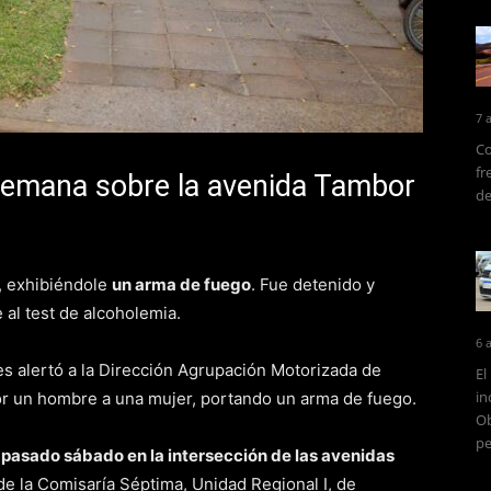
7 
Co
fr
 semana sobre la avenida Tambor
de
, exhibiéndole
un arma de fuego
. Fue detenido y
al test de alcoholemia.
6 
es alertó a la Dirección Agrupación Motorizada de
El
in
r un hombre a una mujer, portando un arma de fuego.
Ob
pe
l pasado sábado en la intersección de las avenidas
 de la Comisaría Séptima, Unidad Regional I, de