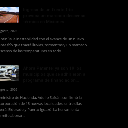
Ingreso de un frente frío
provoca un marcado descenso
térmico en Misiones
agosto, 2026
ntinúa la inestabilidad con el avance de un nuevo
ente frío que traerá lluvias, tormentas y un marcado
scenso de las temperaturas en todo...
Ahora Patente: ya son 19 los
municipios que se adhirieron al
programa de financiación...
agosto, 2026
 ministro de Hacienda, Adolfo Safrán, confirmó la
corporación de 13 nuevas localidades, entre ellas
erá, Eldorado y Puerto Iguazú. La herramienta
rmite abonar...