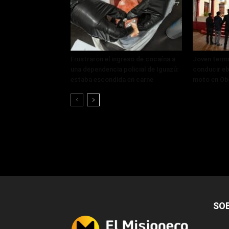
Frustraron el ingreso de cocaína a
Joven termi
una dependencia policial de Iguazú:
conducir eb
estaba escondida en carne
moto en Ob
SO