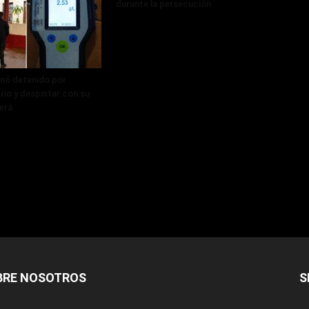
durante la persecución
nó detenido por
rio y despistar con su
erá
BRE NOSOTROS
S