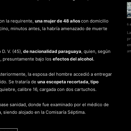
con la requirente,
una mujer de 48 años
con domicilio
6 
ecino, minutos antes, la habría amenazado de muerte
La
pr
en
am
 D. V. (45),
de nacionalidad paraguaya
, quien, según
do, presuntamente bajo los
efectos del alcohol.
teriormente, la esposa del hombre accedió a entregar
ido. Se trataría de
una escopeta recortada, tipo
quiebre, calibre 16, cargada con dos cartuchos.
 base sanidad, donde fue examinado por el médico de
a, siendo alojado en la Comisaría Séptima.