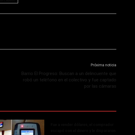
lla Cabello
Próxima noticia
Barrio El Progreso: Buscan a un delincuente que
robó un teléfono en el colectivo y fue captado
por las cámaras
Fue a vender dólares, el comprador
escapó con el dinero y le dispararon