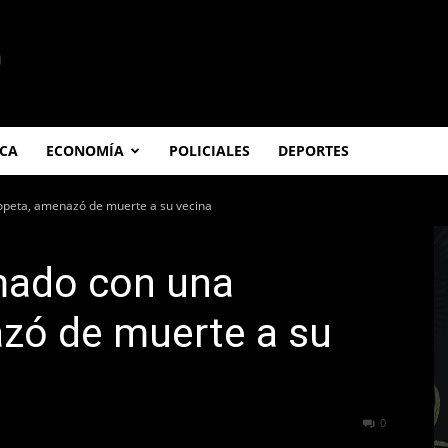
ICA
ECONOMÍA
POLICIALES
DEPORTES
copeta, amenazó de muerte a su vecina
rmado con una
zó de muerte a su
394
0