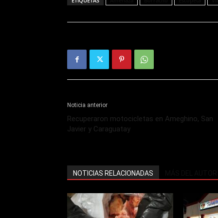
ETIQUETAS
Amenaza
Borracho
Escopeta
Vi
Noticia anterior
Recuperaron motocicletas en Ameghino, San
Javier y Caraguatay
NOTICIAS RELACIONADAS
MÁS DEL AUTOR