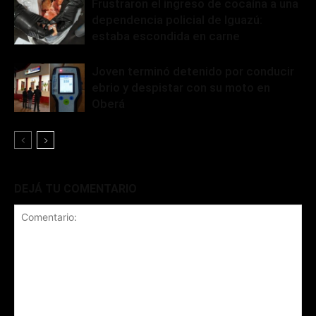
Frustraron el ingreso de cocaína a una
dependencia policial de Iguazú:
estaba escondida en carne
Joven terminó detenido por conducir
ebrio y despistar con su moto en
Oberá
DEJÁ TU COMENTARIO