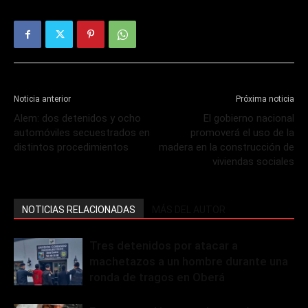
Noticia anterior
Próxima noticia
Alem: dos detenidos y ocho
El gobierno nacional
automóviles secuestrados en
promoverá el uso de la
distintos procedimientos
madera en la construcción de
viviendas sociales
NOTICIAS RELACIONADAS
MÁS DEL AUTOR
Tres detenidos por atacar a
machetazos a un hombre durante una
ronda de tragos en Oberá