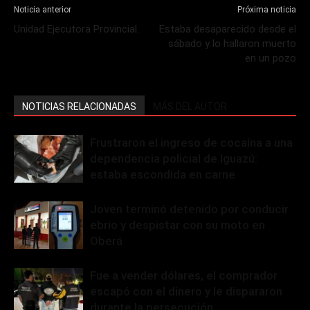
Noticia anterior
Próxima noticia
Unidad Ejecutora Provincial.
Estaba desaparecido desde el
sábado y lo hallaron muerto
en un pozo
NOTICIAS RELACIONADAS
MÁS DEL AUTOR
Frustraron el ingreso de cocaína a una
dependencia policial de Iguazú:
estaba escondida en carne
Joven terminó detenido por conducir
ebrio y despistar con su moto en
Oberá
Fue a vender dólares, el comprador
escapó con el dinero y le dispararon
durante la persecución