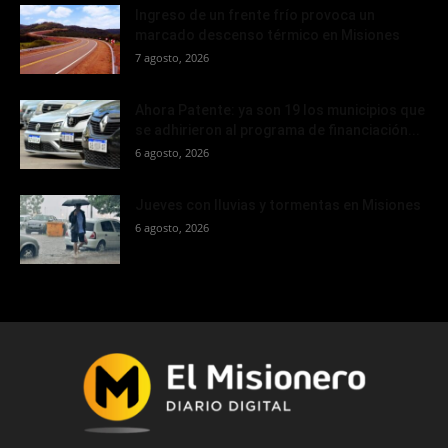
Ingreso de un frente frío provoca un
marcado descenso térmico en Misiones
7 agosto, 2026
Ahora Patente: ya son 19 los municipios que
se adhirieron al programa de financiación...
6 agosto, 2026
Jueves con lluvias y tormentas en Misiones
6 agosto, 2026