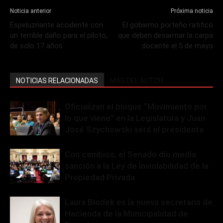
Noticia anterior
Próxima noticia
Espeluznante accidente con
El gobierno porteño ratificó
un terrible daño para el piloto,
que deben desarmar la carpa
de solo 17 años
docente el 5 de mayo
NOTICIAS RELACIONADAS
MÁS DEL AUTOR
Oficializan el bloque “Movimiento por
lo que viene” en la Legislatura y Juan
José Szychowski será el presidente
Con cambios, el Senado dio media
sanción a la Ley de Inviolabilidad de la
Propiedad Privada
Laura Blodek es la nueva secretaria de
Hacienda de la Municipalidad de