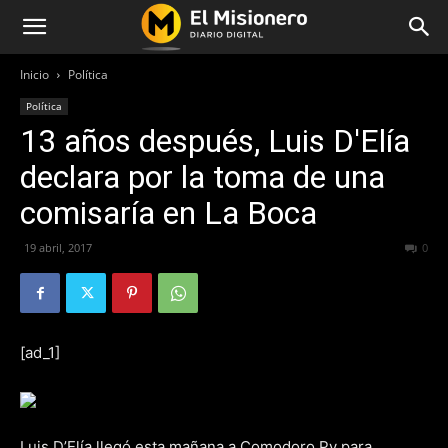
Inicio
Política
Política
13 años después, Luis D'Elía
declara por la toma de una
comisaría en La Boca
19 abril, 2017
392
0
[ad_1]
Luis D’Elía llegó esta mañana a Comodoro Py para