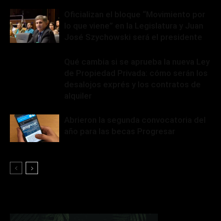
Oficializan el bloque “Movimiento por
lo que viene” en la Legislatura y Juan
José Szychowski será el presidente
Qué cambia si se aprueba la nueva Ley
de Propiedad Privada: cómo serán los
desalojos exprés y los contratos de
alquiler
Abrieron la segunda convocatoria del
año para las becas Progresar