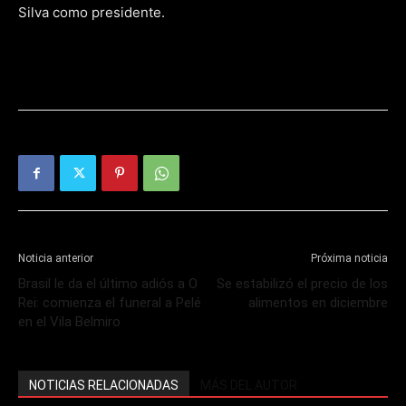
Silva como presidente.
Noticia anterior
Próxima noticia
Brasil le da el último adiós a O
Se estabilizó el precio de los
Rei: comienza el funeral a Pelé
alimentos en diciembre
en el Vila Belmiro
NOTICIAS RELACIONADAS
MÁS DEL AUTOR