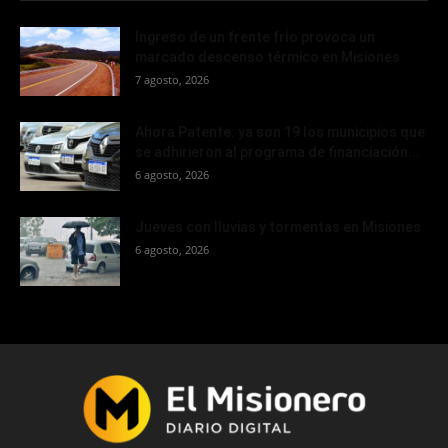
Ingreso de un frente frío provoca un
marcado descenso térmico en Misiones
7 agosto, 2026
Ahora Patente: ya son 19 los municipios que
se adhirieron al programa de financiación...
6 agosto, 2026
Jueves con lluvias y tormentas en Misiones
6 agosto, 2026