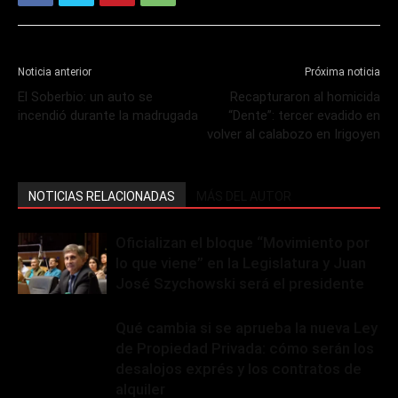
Noticia anterior
Próxima noticia
El Soberbio: un auto se
Recapturaron al homicida
incendió durante la madrugada
“Dente”: tercer evadido en
volver al calabozo en Irigoyen
NOTICIAS RELACIONADAS
MÁS DEL AUTOR
Oficializan el bloque “Movimiento por
lo que viene” en la Legislatura y Juan
José Szychowski será el presidente
Qué cambia si se aprueba la nueva Ley
de Propiedad Privada: cómo serán los
desalojos exprés y los contratos de
alquiler