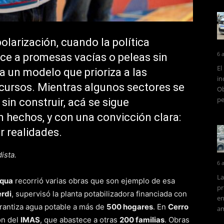
larización, cuando la política
6 
ce a promesas vacías o peleas sin
El
a un modelo que prioriza a las
in
cursos. Mientras algunos sectores se
Ob
pe
 sin construir, acá se sigue
 hechos, y con una convicción clara:
r realidades.
ista.
6 
La
cqua
recorrió varias obras que son ejemplo de esa
pr
erdi
, supervisó la planta potabilizadora financiada con
en
rantiza agua potable a más de
500 hogares
. En
Cerro
am
ón del
IMAS
, que abastece a otras
200 familias
. Obras