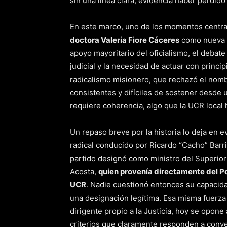
sin una línea clara, evidencia haber perdido 
En este marco, uno de los momentos centra
doctora Valeria Fiore Cáceres
como nueva mi
apoyo mayoritario del oficialismo, el debat
judicial y la necesidad de actuar con princi
radicalismo misionero, que rechazó el no
consistentes y difíciles de sostener desde u
requiere coherencia, algo que la UCR local
Un repaso breve por la historia lo deja en e
radical conducido por Ricardo “Cacho” Barr
partido designó como ministro del Superior T
Acosta,
quien provenía directamente del Po
UCR
. Nadie cuestionó entonces su capacid
una designación legítima. Esa misma fuerza 
dirigente propio a la Justicia, hoy se opone
criterios que claramente responden a conve