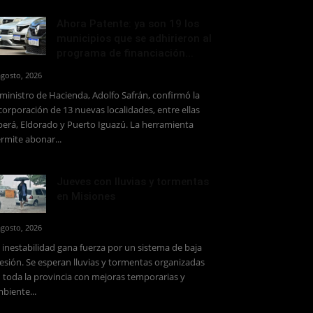
Ahora Patente: ya son 19 los
municipios que se adhirieron al
programa de financiación...
agosto, 2026
 ministro de Hacienda, Adolfo Safrán, confirmó la
corporación de 13 nuevas localidades, entre ellas
erá, Eldorado y Puerto Iguazú. La herramienta
rmite abonar...
Jueves con lluvias y tormentas
en Misiones
agosto, 2026
 inestabilidad gana fuerza por un sistema de baja
esión. Se esperan lluvias y tormentas organizadas
 toda la provincia con mejoras temporarias y
biente...