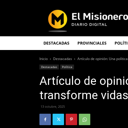
El
Misionero
DESTACADAS
PROVINCIALES
POLÍT
Inicio
Destacadas
Artículo de opinión: Una polític
Destacadas
Política
Artículo de opini
transforme vida
13 octubre, 2025