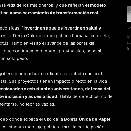
 la vida de los misioneros, y que reflejan
el modelo
lítica como herramienta de transformación real
.
recorridas:
“Invertir en agua es invertir en salud y
5 
 en la Tierra Colorada: una política humana, concreta,
Un
ba
ctúa. También visitó el avance de las obras del
fr
ul, que continúan con fondos provinciales, pese al
 un solo peso.
gobernador y actual candidato a diputado nacional,
sta. Sus proyectos tienen impacto directo en la vida
ensionados y estudiantes universitarios
,
defensa del
 de
inclusión y accesibilidad
. Habla de derechos, no de
ntarse, no teorías vacías.
ideo donde explica el uso de la
Boleta Única de Papel
ico, sino un mensaje político claro: la participación