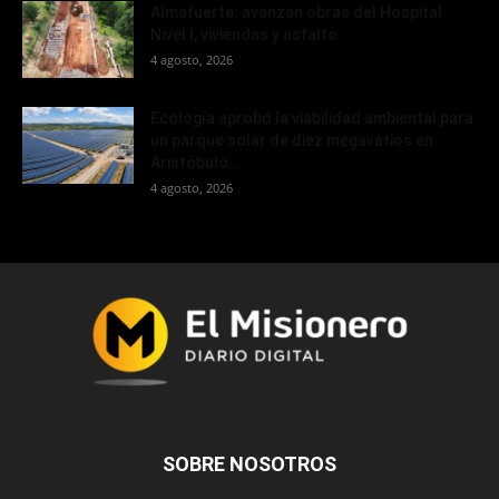
Almafuerte: avanzan obras del Hospital
Nivel I, viviendas y asfalto
4 agosto, 2026
Ecología aprobó la viabilidad ambiental para
un parque solar de diez megavatios en
Aristóbulo...
4 agosto, 2026
SOBRE NOSOTROS