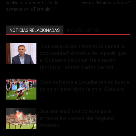
vuelve a correr este fin de
evento “Misiones Adora”
semana en la Fórmula 1
NOTICIAS RELACIONADAS
MÁS DEL AUTOR
“Los senadores misioneros tienen la
oportunidad histórica de impedir que
el Gobierno nacional rife nuestro
territorio”, afirmó Carlos Sartori
Boca enfrenta a Estudiantes en busca
de su primera victoria en el Clausura
Guaraní lanzó una colecta para
afrontar los costos del Regional
Amateur