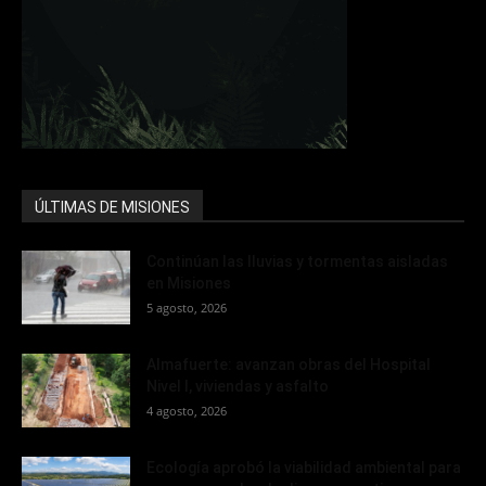
ÚLTIMAS DE MISIONES
Continúan las lluvias y tormentas aisladas
en Misiones
5 agosto, 2026
Almafuerte: avanzan obras del Hospital
Nivel I, viviendas y asfalto
4 agosto, 2026
Ecología aprobó la viabilidad ambiental para