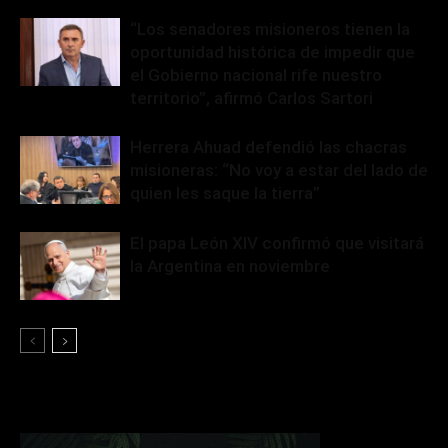
“Los senadores misioneros tienen la
oportunidad histórica de impedir que
el Gobierno nacional rife nuestro
territorio”, afirmó Carlos Sartori
Herrera Ahuad defendió las chacras
misioneras: “No voy a estar del lado de
quien les saque la tierra”
El papa León XIV confirmó que visitará
la Argentina en noviembre