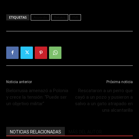
ETIQUETAS
Acuerdo
Batakis
FMI
Noticia anterior
Próxima noticia
Bielorrusia amenazó a Polonia
Rescataron a un perro que
y crece la tensión: “Puede ser
cayó a un pozo y pusieron a
un objetivo militar”
salvo a un gato atrapado en
una alcantarilla
NOTICIAS RELACIONADAS
MÁS DEL AUTOR