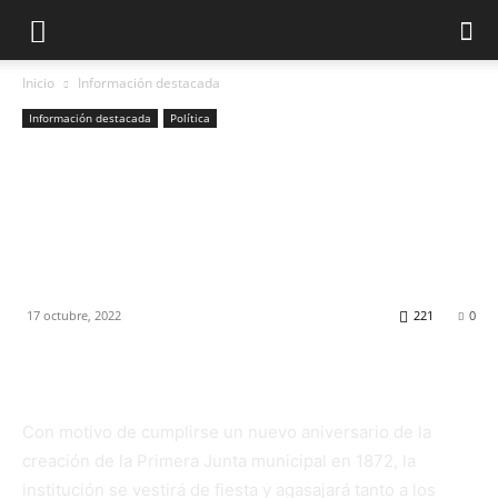
Inicio
Información destacada
Información destacada
Política
Con diversas actividades, el
Concejo Deliberante de
Posadas celebrará sus 150
años
17 octubre, 2022
221
0
Con motivo de cumplirse un nuevo aniversario de la
creación de la Primera Junta municipal en 1872, la
institución se vestirá de fiesta y agasajará tanto a los