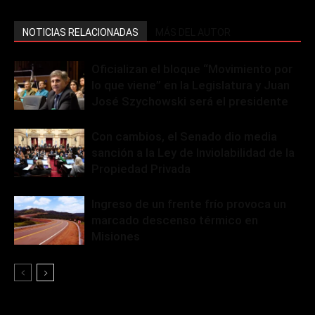
NOTICIAS RELACIONADAS
MÁS DEL AUTOR
Oficializan el bloque “Movimiento por
lo que viene” en la Legislatura y Juan
José Szychowski será el presidente
Con cambios, el Senado dio media
sanción a la Ley de Inviolabilidad de la
Propiedad Privada
Ingreso de un frente frío provoca un
marcado descenso térmico en
Misiones