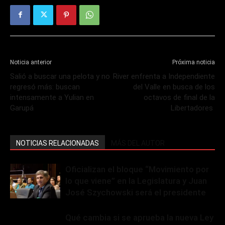
Noticia anterior
Próxima noticia
Salió a buscar una pelota y no
River enfrenta a Independiente
regresó más: buscan
del Valle en busca de los
intensamente a Yulian en
octavos de final de la
Garupá
Libertadores
NOTICIAS RELACIONADAS
MÁS DEL AUTOR
Oficializan el bloque “Movimiento por
lo que viene” en la Legislatura y Juan
José Szychowski será el presidente
Qué cambia si se aprueba la nueva Ley