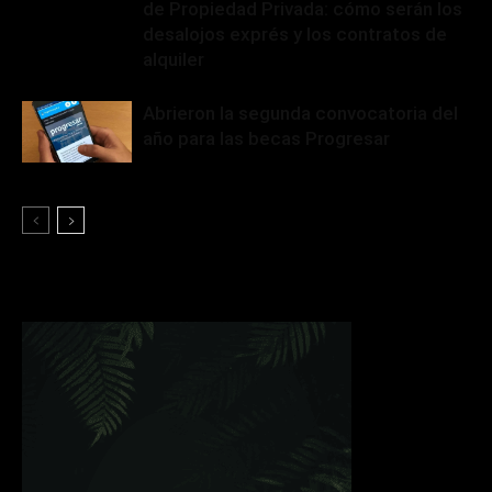
de Propiedad Privada: cómo serán los
desalojos exprés y los contratos de
alquiler
Abrieron la segunda convocatoria del
año para las becas Progresar