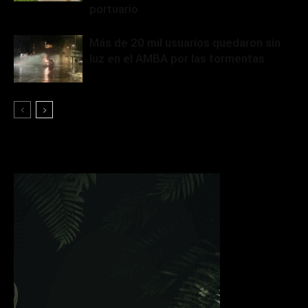
portuario
Más de 20 mil usuarios quedaron sin
luz en el AMBA por las tormentas