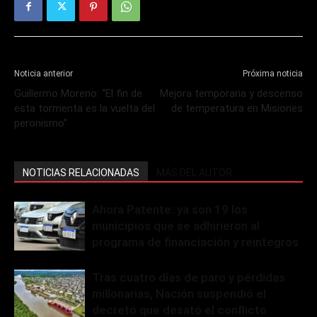
Noticia anterior
Próxima noticia
Guillermo Moreno: “El fin de
Mejora temporaria y descenso
esta tormenta es la vuelta del
de temperatura en Misiones
peronismo”
NOTICIAS RELACIONADAS
MÁS DEL AUTOR
Ahora Patente: ya son 19 los
municipios que se adhirieron al
programa de financiación y reintegros
Tras cuatro días de paro y pérdidas
millonarias, Nación suspendió el
decreto que desató el conflicto