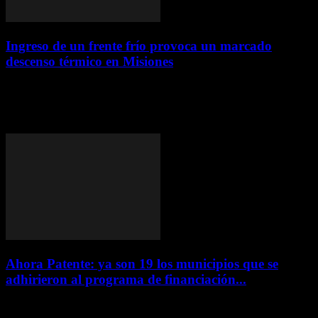
Ingreso de un frente frío provoca un marcado
descenso térmico en Misiones
7 agosto, 2026
Continúa la inestabilidad con el avance de un nuevo frente frío que
traerá lluvias, tormentas y un marcado descenso de las temperaturas
en todo...
Ahora Patente: ya son 19 los municipios que se
adhirieron al programa de financiación...
6 agosto, 2026