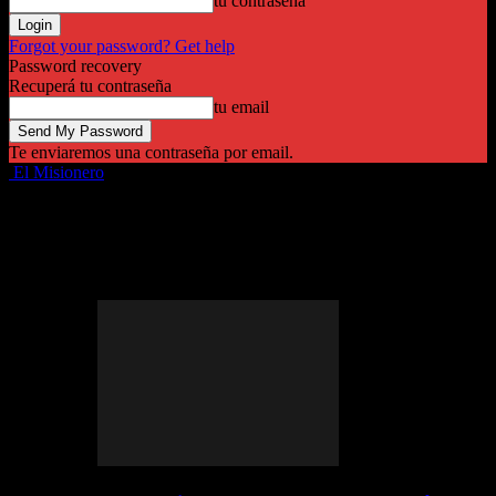
tu contraseña
Forgot your password? Get help
Password recovery
Recuperá tu contraseña
tu email
Te enviaremos una contraseña por email.
El Misionero
Destacadas
Provinciales
Política
Economía