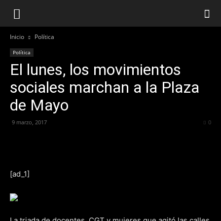
Inicio
Política
Política
El lunes, los movimientos
sociales marchan a la Plaza
de Mayo
9 marzo, 2017
254
0
[ad_1]
La triada de docentes, CGT y mujeres que agitó las calles