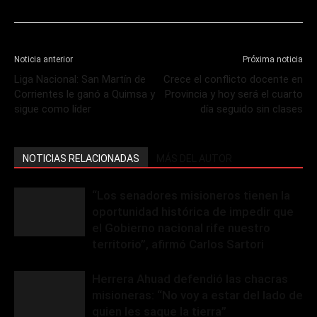
Noticia anterior
Próxima noticia
Liga Nacional: San Martín de
Crece el conflicto docente en
Corrientes le ganó a Quimsa y
Provincia y hoy será el cuarto
sigue como líder
día seguido sin clases
NOTICIAS RELACIONADAS
MÁS DEL AUTOR
“Los senadores misioneros tienen la
oportunidad histórica de impedir que
el Gobierno nacional rife nuestro
territorio”, afirmó Carlos Sartori
Herrera Ahuad defendió las chacras
misioneras: “No voy a estar del lado de
quien les saque la tierra”