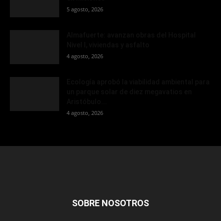
5 agosto, 2026
Almafuerte: avanzan obras del Hospital
Nivel I, viviendas y asfalto
4 agosto, 2026
Ecología aprobó la viabilidad ambiental para
un parque solar de diez megavatios en
Aristóbulo...
4 agosto, 2026
SOBRE NOSOTROS