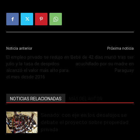
Noticia anterior
Próxima noticia
El empleo privado se redujo en
Bebé de 42 días murió tras ser
julio y la tasa de despidos
acuchillado por su madre en
alcanzó el valor más alto para
Paraguay
el mes desde 2016
NOTICIAS RELACIONADAS
MÁS DEL AUTOR
Senado: con eje en los desalojos se
debate el proyecto sobre propiedad
privada