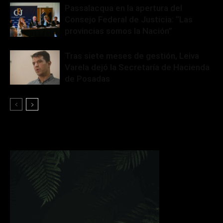
Passalacqua en la apertura del
Consejo Federal de Justicia: “Las
provincias somos la Nación”
Tras siete meses de gestión, Leiva
Varela dejó la Secretaría de Hacienda
de Posadas