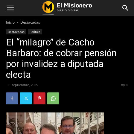
Inicio
Destacadas
Destacadas
Política
El “milagro” de Cacho
Barbaro: de cobrar pensión
por invalidez a diputada
electa
11 septiembre, 2025
447
0