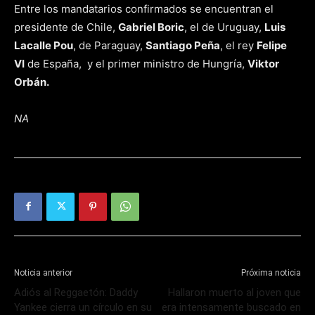
Entre los mandatarios confirmados se encuentran el
presidente de Chile,
Gabriel Boric
, el de Uruguay,
Luis
Lacalle Pou
, de Paraguay,
Santiago Peña
, el rey
Felipe
VI
de España, y el primer ministro de Hungría,
Viktor
Orbán.
NA
Noticia anterior
Próxima noticia
Adiós al Reggaetón: Daddy
Hallaron muerto al joven que
Yankee cierra un círculo en su
era intensamente buscado en