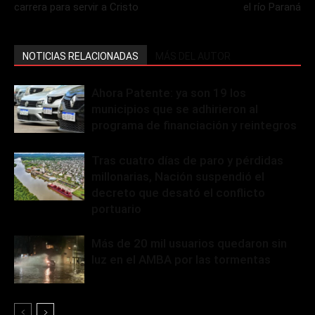
carrera para servir a Cristo
el río Paraná
NOTICIAS RELACIONADAS
MÁS DEL AUTOR
Ahora Patente: ya son 19 los
municipios que se adhirieron al
programa de financiación y reintegros
Tras cuatro días de paro y pérdidas
millonarias, Nación suspendió el
decreto que desató el conflicto
portuario
Más de 20 mil usuarios quedaron sin
luz en el AMBA por las tormentas