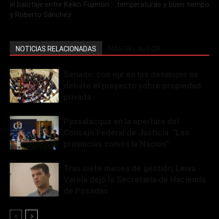
el balotaje entre Keiko Fujimori
temperaturas y buen tiempo
y Roberto Sánchez
NOTICIAS RELACIONADAS
MÁS DEL AUTOR
Senado: con eje en los desalojos se
debate el proyecto sobre propiedad
privada
Passalacqua en la apertura del
Consejo Federal de Justicia: “Las
provincias somos la Nación”
Tras siete meses de gestión, Leiva
Varela dejó la Secretaría de Hacienda
de Posadas