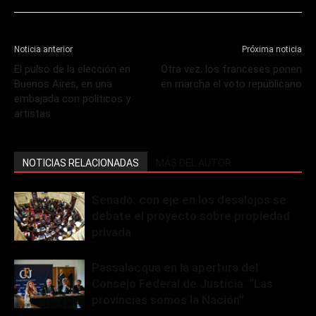
Noticia anterior
Próxima noticia
El pulso de la elección en
Otra vez, los franceses ponen
Buenos Aires, en una
en marcha el voto republicano
embajada con políticos y
artistas
NOTICIAS RELACIONADAS
MÁS DEL AUTOR
Senado: con eje en los desalojos se
debate el proyecto sobre propiedad
privada
Passalacqua en la apertura del
Consejo Federal de Justicia: “Las
provincias somos la Nación”