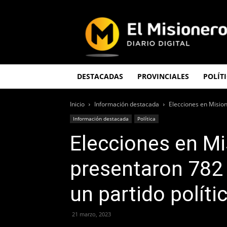
El
Misionero
DESTACADAS
PROVINCIALES
POLÍT
Inicio
Información destacada
Elecciones en Misione
Información destacada
Política
Elecciones en Mi
presentaron 782 l
un partido políti
21 marzo, 2023