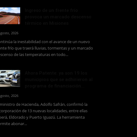
Ingreso de un frente frío
provoca un marcado descenso
térmico en Misiones
agosto, 2026
ntinúa la inestabilidad con el avance de un nuevo
ente frío que traerá lluvias, tormentas y un marcado
scenso de las temperaturas en todo...
Ahora Patente: ya son 19 los
municipios que se adhirieron al
programa de financiación...
agosto, 2026
 ministro de Hacienda, Adolfo Safrán, confirmó la
corporación de 13 nuevas localidades, entre ellas
erá, Eldorado y Puerto Iguazú. La herramienta
rmite abonar...