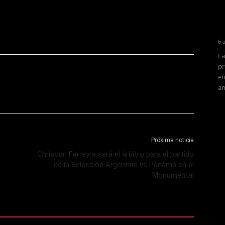
6 
La
pr
en
am
Próxima noticia
Christian Ferreyra será el árbitro para el partido
de la Selección Argentina vs Panamá en el
Monumental