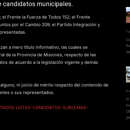
e candidatos municipales.
 el Frente la Fuerza de Todos 152; el Frente
ntos por el Cambio 209; el Partido Integración y
7 
s presentadas.
Co
fr
zan a mero título informativo, las cuales se
de
ral de la Provincia de Misiones, respecto de las
atos de acuerdo a la legislación vigente y demás
lguno, ni juicio de mérito respecto del contenido de
6 
antes o sus representados.
El
in
NTADOS
LISTAS-CANDIDATOS-SUBLEMAS-
Ob
pe