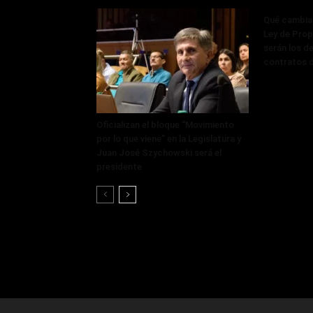
Qué cambia 
Ley de Prop
serán los de
contratos d
Oficializan el bloque “Movimiento
por lo que viene” en la Legislatura y
Juan José Szychowski será el
presidente