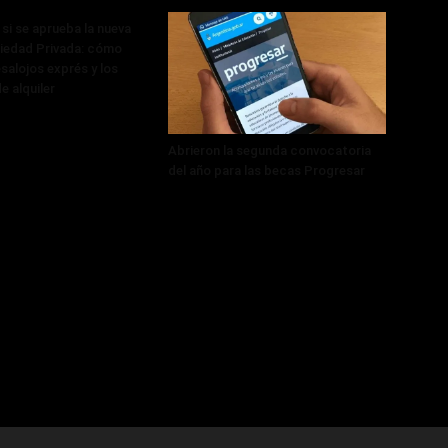
si se aprueba la nueva
iedad Privada: cómo
salojos exprés y los
e alquiler
Abrieron la segunda convocatoria
del año para las becas Progresar