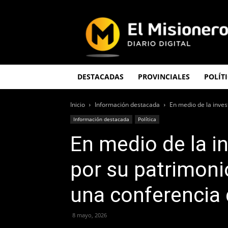
El
Misionero
DESTACADAS
PROVINCIALES
POLÍT
Inicio
Información destacada
En medio de la invest
Información destacada
Política
En medio de la in
por su patrimoni
una conferencia
8 mayo, 2026