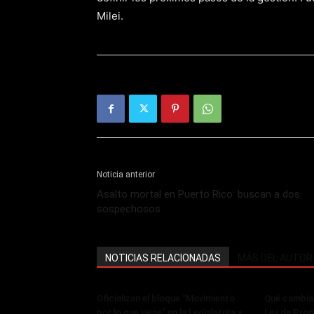
Milei.
Noticia anterior
Asalto mortal en Puerto Rico: buscan a dos
sospechosos
NOTICIAS RELACIONADAS
MÁS DEL AUTOR
Oficializan el bloque “Movimiento
Qué cambia 
por lo que viene” en la Legislatura y
Ley de Prop