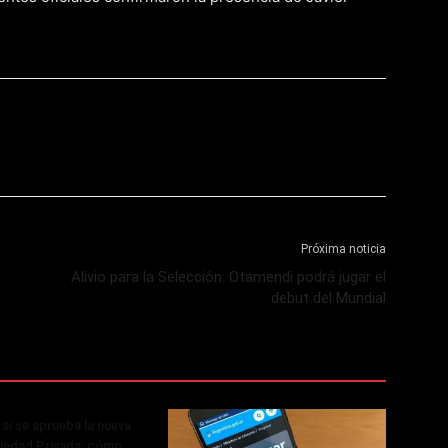
Próxima noticia
Alivio para la Selección: Otamendi podrá jugar el
debut del Mundial
si se aprueba la nueva
iedad Privada: cómo