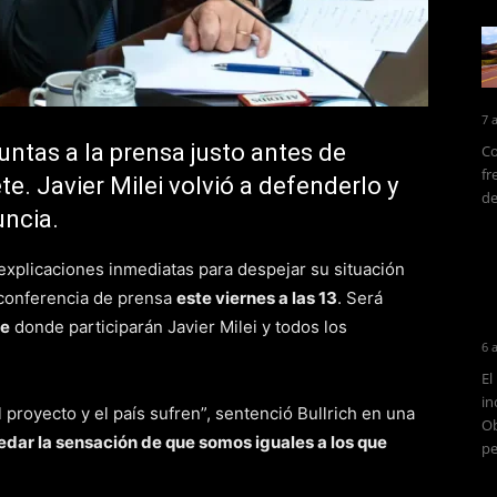
7 
untas a la prensa justo antes de
Co
fr
e. Javier Milei volvió a defenderlo y
de
uncia.
 explicaciones inmediatas para despejar su situación
 conferencia de prensa
este viernes a las 13
. Será
te
donde participarán Javier Milei y todos los
6 
El
in
 proyecto y el país sufren”, sentenció Bullrich en una
Ob
dar la sensación de que somos iguales a los que
pe