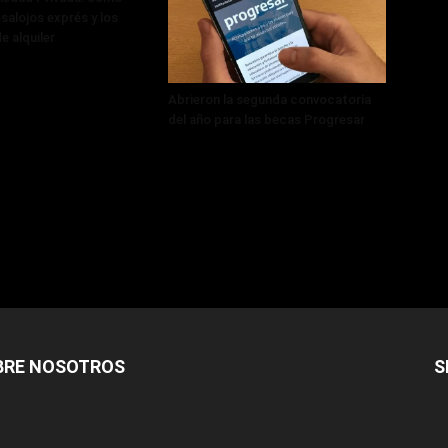
salojos exprés y los
e alquiler
Abrieron la segunda convocatoria
del año para las becas Progresar
BRE NOSOTROS
S