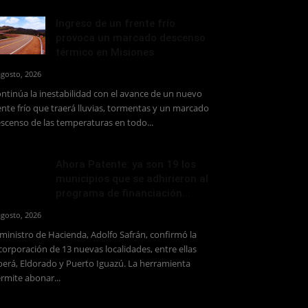
Ingreso de un frente frío
provoca un marcado descenso
térmico en Misiones
agosto, 2026
ntinúa la inestabilidad con el avance de un nuevo
ente frío que traerá lluvias, tormentas y un marcado
scenso de las temperaturas en todo...
Ahora Patente: ya son 19 los
municipios que se adhirieron al
programa de financiación...
agosto, 2026
 ministro de Hacienda, Adolfo Safrán, confirmó la
corporación de 13 nuevas localidades, entre ellas
erá, Eldorado y Puerto Iguazú. La herramienta
rmite abonar...