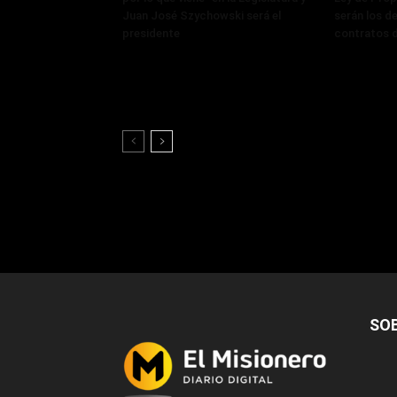
Juan José Szychowski será el
serán los de
presidente
contratos d
SO