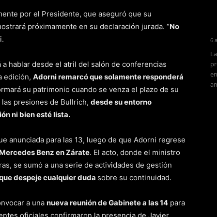
ente por el Presidente, que aseguró que su
mostrará próximamente en su declaración jurada. “
No
i.
6 
La
 a hablar desde el atril del salón de conferencias
pr
en
a edición,
Adorni remarcó que solamente responderá
am
ormará su patrimonio cuando se venza el plazo de su
 las presiones de Bullrich,
desde su entorno
 ni bien esté lista.
fue anunciada para las 13, luego de que Adorni regrese
 Mercedes Benz en Zárate
. El acto, donde el ministro
ras, se sumó a una serie de actividades de gestión
que despeje cualquier duda
sobre su continuidad.
onvocar a una
nueva reunión de Gabinete a las 14
para
entes oficiales confirmaron la presencia de Javier