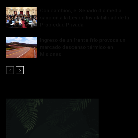
Con cambios, el Senado dio media
sanción a la Ley de Inviolabilidad de la
Propiedad Privada
Ingreso de un frente frío provoca un
marcado descenso térmico en
Misiones