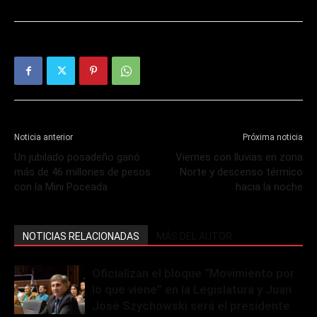
Noticia anterior
Próxima noticia
Un jubilado posadeño ganó
Viernes con lluvias en zona
más de 46 millones de pesos
Norte y descenso térmico
con la Mini Poceada
hacia la noche
NOTICIAS RELACIONADAS
MÁS DEL AUTOR
Oficializan el bloque “Movimiento por
lo que viene” en la Legislatura y Juan
José Szychowski será el presidente