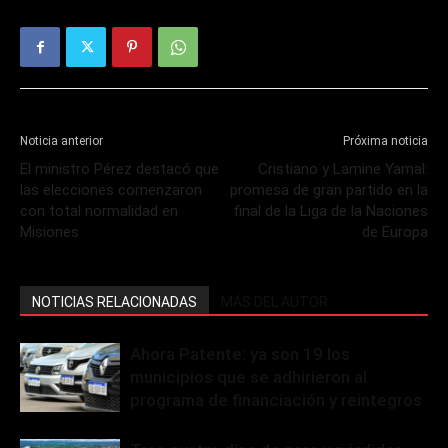
Noticia anterior
Próxima noticia
El ministro Pérez destacó que
Cristiano y Lamine Yamal:
las elecciones comenzaron
promesa de gran partido en la
con total normalidad en
final de la Liga de la Naciones
Misiones
de Europa
NOTICIAS RELACIONADAS
MÁS DEL AUTOR
Ahora Patente: ya son 19 los
municipios que se adhirieron al
programa de financiación y reintegros