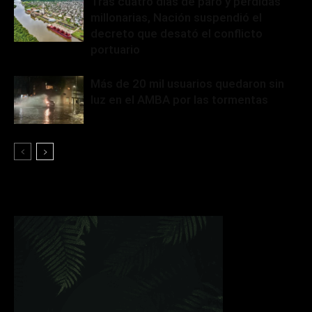
Tras cuatro días de paro y pérdidas
millonarias, Nación suspendió el
decreto que desató el conflicto
portuario
Más de 20 mil usuarios quedaron sin
luz en el AMBA por las tormentas