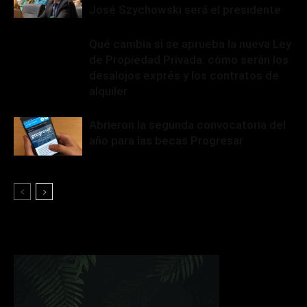
José Szychowski será el presidente
Qué cambia si se aprueba la nueva Ley
de Propiedad Privada: cómo serán los
desalojos exprés y los contratos de
alquiler
Abrieron la segunda convocatoria del
año para las becas Progresar