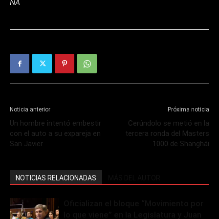
NA
Noticia anterior
Próxima noticia
Un hombre intentó embestir
Cerúndolo se metió en la
con el auto a su expareja en
tercera ronda del Masters
San Javier
1000 de Shanghái
NOTICIAS RELACIONADAS
MÁS DEL AUTOR
Oficializan el bloque “Movimiento por
lo que viene” en la Legislatura y Juan