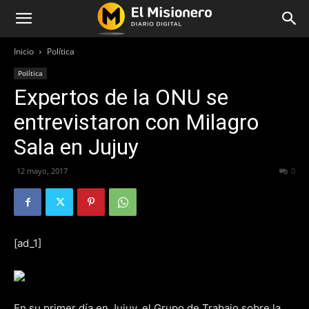
Inicio
Política
Política
Expertos de la ONU se
entrevistaron con Milagro
Sala en Jujuy
12 mayo, 2017
228
0
[ad_1]
En su primer día en Jujuy, el Grupo de Trabajo sobre la