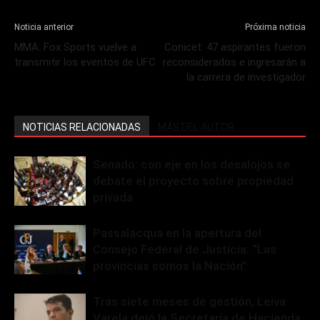
Noticia anterior
Próxima noticia
MMA: Fox Sports vuelve a
Conicet: 47 aspirantes fueron
transmitir los eventos de UFC
reconsiderados e ingresarán a
la carrera de investigador
NOTICIAS RELACIONADAS
MÁS DEL AUTOR
Senado: con eje en los desalojos se
debate el proyecto sobre propiedad
privada
Passalacqua en la apertura del
Consejo Federal de Justicia: “Las
provincias somos la Nación”
Tras siete meses de gestión, Leiva
Varela dejó la Secretaría de Hacienda