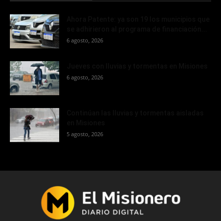
Ahora Patente: ya son 19 los municipios que
se adhirieron al programa de financiación...
6 agosto, 2026
Jueves con lluvias y tormentas en Misiones
6 agosto, 2026
Continúan las lluvias y tormentas aisladas
en Misiones
5 agosto, 2026