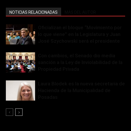
NOTICIAS RELACIONADAS
MÁS DEL AUTOR
Oficializan el bloque “Movimiento por
lo que viene” en la Legislatura y Juan
José Szychowski será el presidente
Con cambios, el Senado dio media
sanción a la Ley de Inviolabilidad de la
Propiedad Privada
Laura Blodek es la nueva secretaria de
Hacienda de la Municipalidad de
Posadas