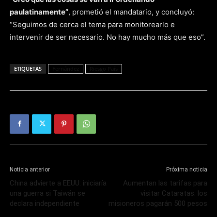
paulatinamente”
, prometió el mandatario, y concluyó:
“Seguimos de cerca el tema para monitorearlo e
intervenir de ser necesario. No hay mucho más que eso”.
ETIQUETAS
Fernández
Riesgo País
Noticia anterior
Próxima noticia
China advierte a EEUU: iniciaría
Aumentan las tarifas para
una guerra si Taiwán se
visitar Cataratas: los
declara independiente
misioneros pagarán 500 pesos