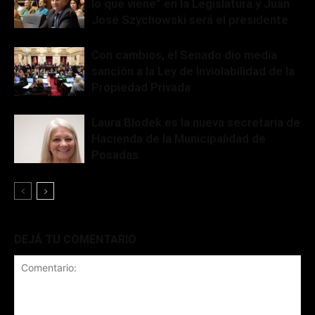
lo que viene” en la Legislatura y Juan
José Szychowski será el presidente
Con cambios, el Senado dio media
sanción a la Ley de Inviolabilidad de la
Propiedad Privada
Laura Blodek es la nueva secretaria de
Hacienda de la Municipalidad de
Posadas
DEJÁ TU COMENTARIO