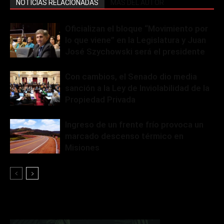
NOTICIAS RELACIONADAS
MÁS DEL AUTOR
Oficializan el bloque “Movimiento por
lo que viene” en la Legislatura y Juan
José Szychowski será el presidente
Con cambios, el Senado dio media
sanción a la Ley de Inviolabilidad de la
Propiedad Privada
Ingreso de un frente frío provoca un
marcado descenso térmico en
Misiones