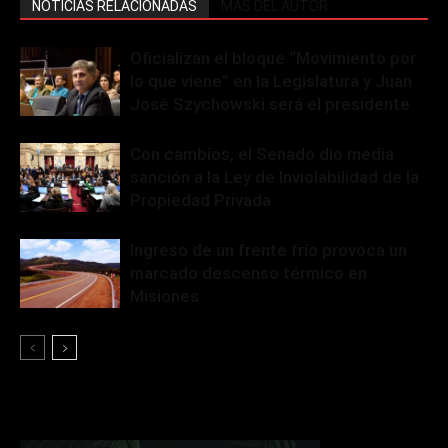
NOTICIAS RELACIONADAS
MÁS DEL AUTOR
Oficializan el bloque “Movimiento por
lo que viene” en la Legislatura y Juan
José Szychowski será el presidente
Con cambios, el Senado dio media
sanción a la Ley de Inviolabilidad de la
Propiedad Privada
Ingreso de un frente frío provoca un
marcado descenso térmico en
Misiones