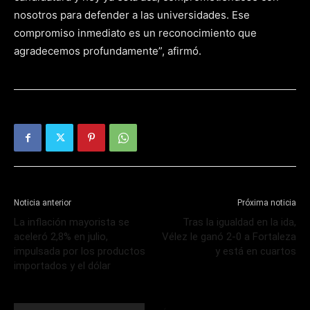
nosotros para defender a las universidades. Ese
compromiso inmediato es un reconocimiento que
agradecemos profundamente”, afirmó.
Noticia anterior
Próxima noticia
La inflación mayorista se
Tras la igualdad en la ida,
aceleró 2,8% en julio,
Vélez le ganó 2-0 a Fortaleza
impulsada por los productos
y está en cuartos
importados y el dólar