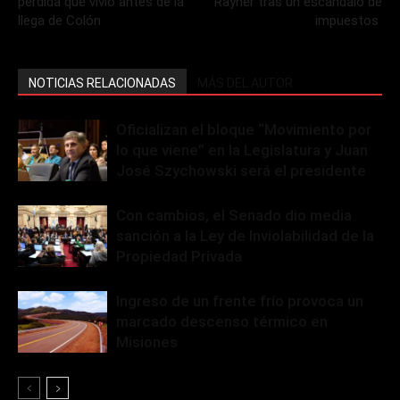
perdida que vivió antes de la
Rayner tras un escándalo de
llega de Colón
impuestos
NOTICIAS RELACIONADAS
MÁS DEL AUTOR
Oficializan el bloque “Movimiento por
lo que viene” en la Legislatura y Juan
José Szychowski será el presidente
Con cambios, el Senado dio media
sanción a la Ley de Inviolabilidad de la
Propiedad Privada
Ingreso de un frente frío provoca un
marcado descenso térmico en
Misiones