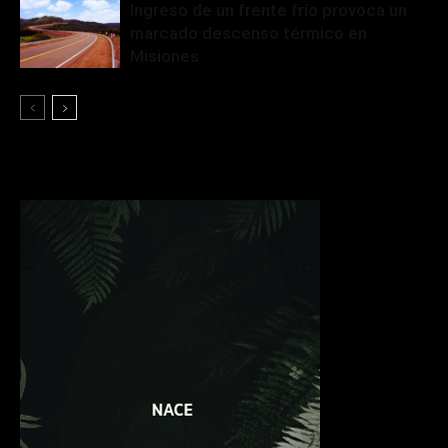
Ingreso de un frente frío provoca un
marcado descenso térmico en
Misiones