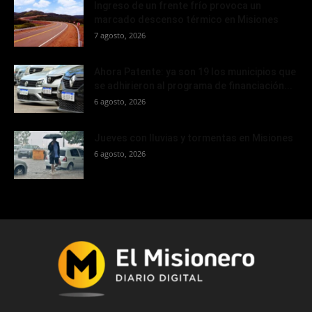
Ingreso de un frente frío provoca un
marcado descenso térmico en Misiones
7 agosto, 2026
Ahora Patente: ya son 19 los municipios que
se adhirieron al programa de financiación...
6 agosto, 2026
Jueves con lluvias y tormentas en Misiones
6 agosto, 2026