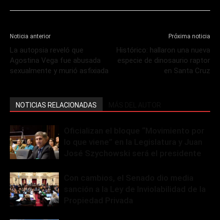
Noticia anterior
Próxima noticia
La autopsia reveló que
Histórico: hallaron una nueva
Agostina Vega fue abusada
especie de dinosaurio raptor
sexualmente y murió asfixiada
en Santa Cruz
NOTICIAS RELACIONADAS
MÁS DEL AUTOR
Oficializan el bloque “Movimiento por
lo que viene” en la Legislatura y Juan
José Szychowski será el presidente
Con cambios, el Senado dio media
sanción a la Ley de Inviolabilidad de la
Propiedad Privada