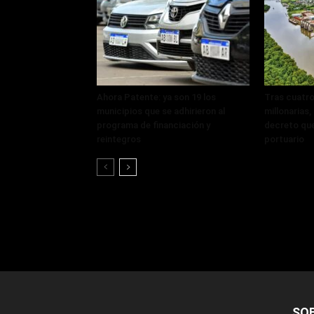
Ahora Patente: ya son 19 los
Tras cuatro
municipios que se adhirieron al
millonarias
programa de financiación y
decreto que
reintegros
portuario
SO