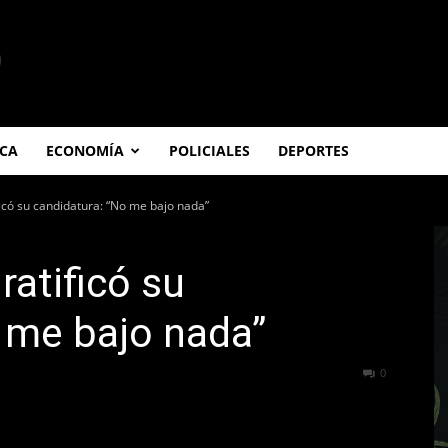
ICA
ECONOMÍA
POLICIALES
DEPORTES
ificó su candidatura: “No me bajo nada”
ratificó su
 me bajo nada”
216
0