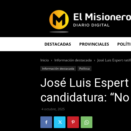
El
Misionero
DESTACADAS
PROVINCIALES
POLÍT
Inicio
Información destacada
José Luis Espert rat
Información destacada
Política
José Luis Espert 
candidatura: “No
4 octubre, 2025