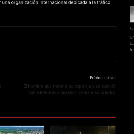
 una organización internacional dedicada a la tráfico
5 
Un
ba
fr
Próxima noticia
e
El hombre que mató a su expareja y se suicidó
había intentado asesinar antes a su hijastro