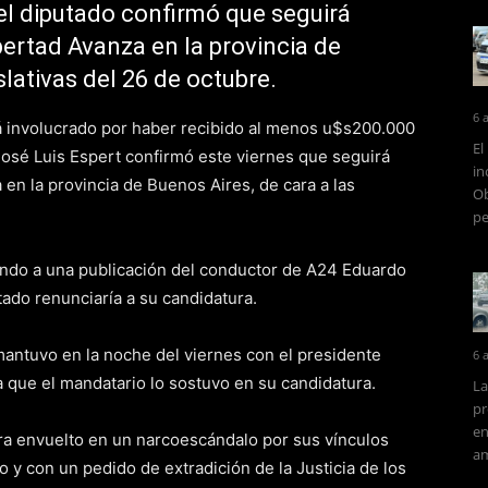
el diputado confirmó que seguirá
bertad Avanza en la provincia de
slativas del 26 de octubre.
6 
á involucrado por haber recibido al menos u$s200.000
El
osé Luis Espert confirmó este viernes que seguirá
in
 en la provincia de Buenos Aires, de cara a las
Ob
pe
endo a una publicación del conductor de A24 Eduardo
ado renunciaría a su candidatura.
 mantuvo en la noche del viernes con el presidente
6 
la que el mandatario lo sostuvo en su candidatura.
La
pr
en
ra envuelto en un narcoescándalo por sus vínculos
am
y con un pedido de extradición de la Justicia de los