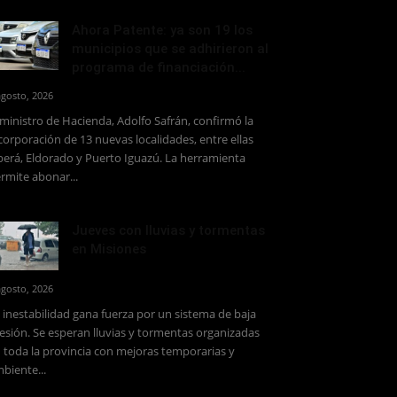
Ahora Patente: ya son 19 los
municipios que se adhirieron al
programa de financiación...
agosto, 2026
 ministro de Hacienda, Adolfo Safrán, confirmó la
corporación de 13 nuevas localidades, entre ellas
erá, Eldorado y Puerto Iguazú. La herramienta
rmite abonar...
Jueves con lluvias y tormentas
en Misiones
agosto, 2026
 inestabilidad gana fuerza por un sistema de baja
esión. Se esperan lluvias y tormentas organizadas
 toda la provincia con mejoras temporarias y
biente...