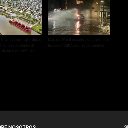
 días de paro y pérdidas
Más de 20 mil usuarios quedaron sin
, Nación suspendió el
luz en el AMBA por las tormentas
 desató el conflicto
BRE NOSOTROS
S