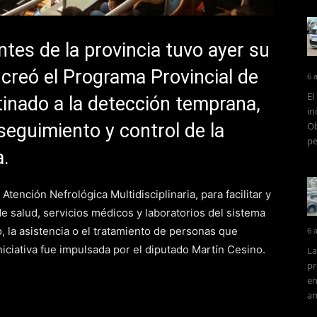
es de la provincia tuvo ayer su
 creó el Programa Provincial de
6 
El
tinado a la detección temprana,
in
seguimiento y control de la
Ob
pe
a.
Atención Nefrológica Multidisciplinaria, para facilitar y
de salud, servicios médicos y laboratorios del sistema
, la asistencia o el tratamiento de personas que
6 
iciativa fue impulsada por el diputado Martín Cesino.
La
pr
en
am