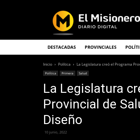
El
Misionero
DESTACADAS
PROVINCIALES
POLÍT
Inicio
Política
La Legislatura creó el Programa Provi
Política
Primera
Salud
La Legislatura c
Provincial de Sal
Diseño
10 junio, 2022