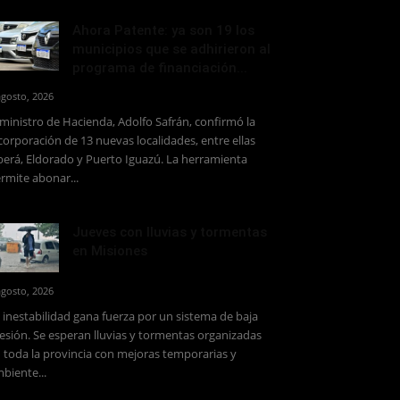
Ahora Patente: ya son 19 los
municipios que se adhirieron al
programa de financiación...
agosto, 2026
 ministro de Hacienda, Adolfo Safrán, confirmó la
corporación de 13 nuevas localidades, entre ellas
erá, Eldorado y Puerto Iguazú. La herramienta
rmite abonar...
Jueves con lluvias y tormentas
en Misiones
agosto, 2026
 inestabilidad gana fuerza por un sistema de baja
esión. Se esperan lluvias y tormentas organizadas
 toda la provincia con mejoras temporarias y
biente...