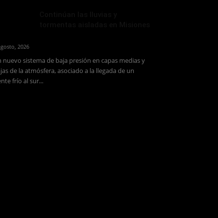
Continúan las lluvias y
tormentas aisladas en Misiones
agosto, 2026
 nuevo sistema de baja presión en capas medias y
jas de la atmósfera, asociado a la llegada de un
ente frío al sur...